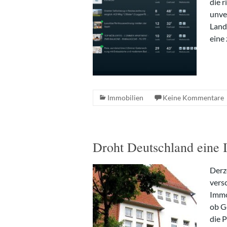
die 
unve
Land
eine 
Immobilien
Keine Kommentare
Droht Deutschland eine 
Derz
vers
Immo
ob G
die 