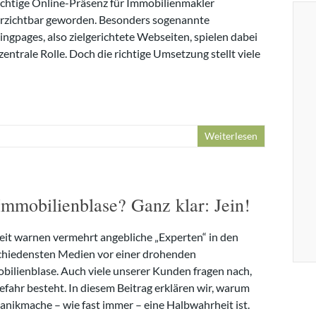
richtige Online-Präsenz für Immobilienmakler
e
rzichtbar geworden. Besonders sogenannte
n
ingpages, also zielgerichtete Webseiten, spielen dabei
zentrale Rolle. Doch die richtige Umsetzung stellt viele
Weiterlesen
Immobilienblase? Ganz klar: Jein!
eit warnen vermehrt angebliche „Experten“ in den
chiedensten Medien vor einer drohenden
bilienblase. Auch viele unserer Kunden fragen nach,
efahr besteht. In diesem Beitrag erklären wir, warum
Panikmache – wie fast immer – eine Halbwahrheit ist.