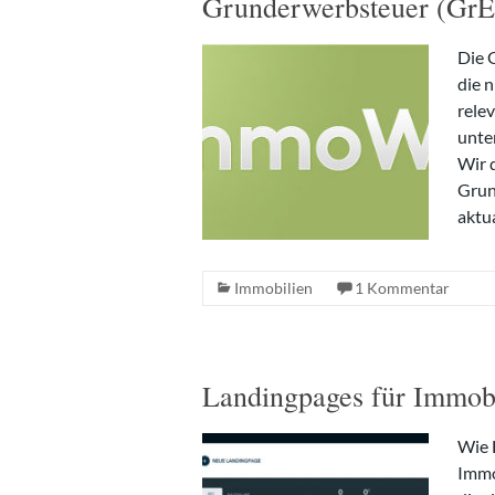
Grunderwerbsteuer (Gr
Die 
die n
rele
unter
Wir 
Grun
aktu
Immobilien
1 Kommentar
Landingpages für Immobil
Wie 
Immob