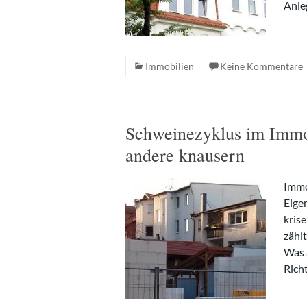
Anle
Immobilien
Keine Kommentare
Schweinezyklus im Immob
andere knausern
Immo
Eige
kris
zähl
Was 
Richt