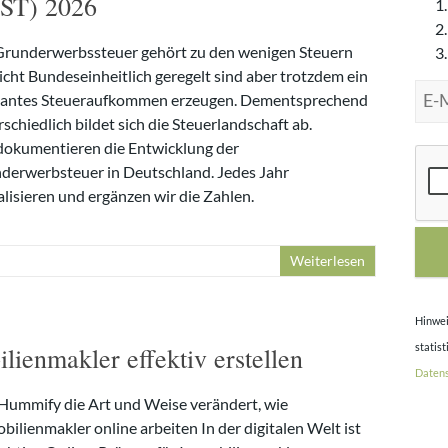
EST) 2026
Grunderwerbssteuer gehört zu den wenigen Steuern
icht Bundeseinheitlich geregelt sind aber trotzdem ein
vantes Steueraufkommen erzeugen. Dementsprechend
schiedlich bildet sich die Steuerlandschaft ab.
dokumentieren die Entwicklung der
B
derwerbsteuer in Deutschland. Jedes Jahr
i
alisieren und ergänzen wir die Zahlen.
t
t
e
Weiterlesen
l
e
Hinwei
e
r
statis
ienmakler effektiv erstellen
l
Datens
a
Hummify die Art und Weise verändert, wie
s
ilienmakler online arbeiten In der digitalen Welt ist
s