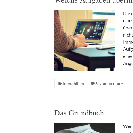
Die 
eine
über
nich
Immo
Aufg
eine
Ange
Immobilien
3 Kommentare
Das Grundbuch
Wenn