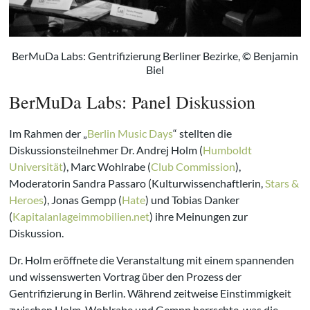
BerMuDa Labs: Gentrifizierung Berliner Bezirke, © Benjamin
Biel
BerMuDa Labs: Panel Diskussion
Im Rahmen der „
Berlin Music Days
“ stellten die
Diskussionsteilnehmer Dr. Andrej Holm (
Humboldt
Universität
), Marc Wohlrabe (
Club Commission
),
Moderatorin Sandra Passaro (Kulturwissenchaftlerin,
Stars &
Heroes
), Jonas Gempp (
Hate
) und Tobias Danker
(
Kapitalanlageimmobilien.net
) ihre Meinungen zur
Diskussion.
Dr. Holm eröffnete die Veranstaltung mit einem spannenden
und wissenswerten Vortrag über den Prozess der
Gentrifizierung in Berlin. Während zeitweise Einstimmigkeit
zwischen Holm, Wohlrabe und Gempp herrschte, was die