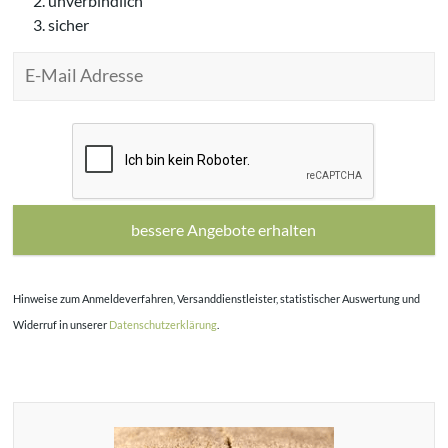
unverbindlich
sicher
B
i
t
t
e
l
e
Hinweise zum Anmeldeverfahren, Versanddienstleister, statistischer Auswertung und
e
r
Widerruf in unserer
Datenschutzerklärung
.
l
a
s
s
e