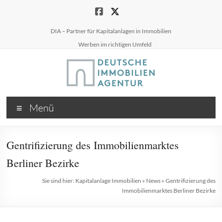
Zum
Inhalt
springen
DIA – Partner für Kapitalanlagen in Immobilien
Werben im richtigen Umfeld
Menü
Gentrifizierung des Immobilienmarktes
Berliner Bezirke
Sie sind hier:
Kapitalanlage Immobilien
»
News
»
Gentrifizierung des
Immobilienmarktes Berliner Bezirke