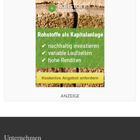
n
ANZEIGE
Unternehmen