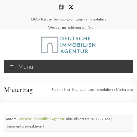
Zum
Inhalt
springen
DIA – Partner für Kapitalanlagen in Immobilien
Werben im richtigen Umfeld
Menü
Mietertrag
Sie sind hier:
Kapitalanlage Immobilien
»
Mietertrag
Autor:
Deutsche Immobilien Agentur
. Aktualisiert am: 16.08.2023 |
für
Kommentare deaktiviert
Mietertrag