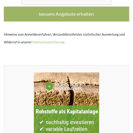
t
e
l
e
Hinweise zum Anmeldeverfahren, Versanddienstleister, statistischer Auswertung und
e
r
Widerruf in unserer
Datenschutzerklärung
.
l
a
s
s
e
n