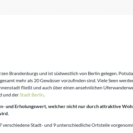
e
e
r
l
a
s
s
e
n
rzen Brandenburgs und ist südwestlich von Berlin gelegen. Potsda
sgesamt mehr als 20 Gewässer vorzufinden sind. Viele Seen werde
Innenstadt fließt und auch über einen ansehnlichen Uferwanderweg
d und der
Stadt Berlin
.
hn- und Erholungswert, welcher nicht nur durch attraktive Wo
wird.
7 verschiedene Stadt- und 9 unterschiedliche Ortsteile vorgenom