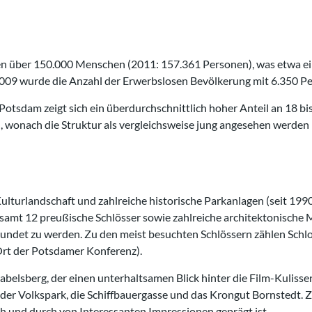
n über 150.000 Menschen (2011: 157.361 Personen), was etwa e
009 wurde die Anzahl der Erwerbslosen Bevölkerung mit 6.350 Pe
Potsdam zeigt sich ein überdurchschnittlich hoher Anteil an 18 bis
, wonach die Struktur als vergleichsweise jung angesehen werden
Kulturlandschaft und zahlreiche historische Parkanlagen (seit 19
gesamt 12 preußische Schlösser sowie zahlreiche architektonische
kundet zu werden. Zu den meist besuchten Schlössern zählen Sch
 (Ort der Potsdamer Konferenz).
Babelsberg, der einen unterhaltsamen Blick hinter die Film-Kuliss
, der Volkspark, die Schiffbauergasse und das Krongut Bornstedt
ch und durch von Interessanten Impressionen geprägt ist.