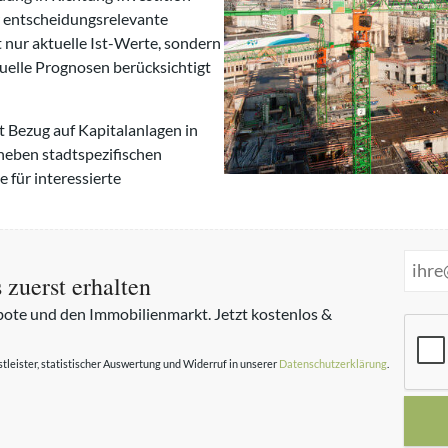
er entscheidungsrelevante
 nur aktuelle Ist-Werte, sondern
elle Prognosen berücksichtigt
t Bezug auf Kapitalanlagen in
neben stadtspezifischen
 für interessierte
zuerst erhalten
ote und den Immobilienmarkt. Jetzt kostenlos &
B
i
eister, statistischer Auswertung und Widerruf in unserer
Datenschutzerklärung
.
t
t
e
l